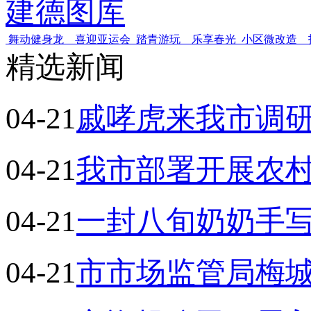
建德图库
舞动健身龙 喜迎亚运会
踏青游玩 乐享春光
小区微改造 
精选新闻
04-21
戚哮虎来我市调
04-21
我市部署开展农
04-21
一封八旬奶奶手
04-21
市市场监管局梅