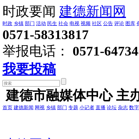
时政要闻
建德新闻网
时政
乡镇
部门
活动
民生
社会
电视
视频
社区
公告
评论
图库
0571-58313817
举报电话：
0571-64734
我要投稿
建德市融媒体中心 主
首页
建德新闻
网视
乡镇
部门
专题
小记者
直播
论坛
杂志
数字