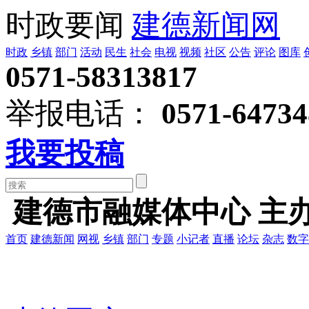
时政要闻
建德新闻网
时政
乡镇
部门
活动
民生
社会
电视
视频
社区
公告
评论
图库
0571-58313817
举报电话：
0571-64734
我要投稿
建德市融媒体中心 主
首页
建德新闻
网视
乡镇
部门
专题
小记者
直播
论坛
杂志
数字