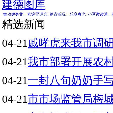
建德图库
舞动健身龙 喜迎亚运会
踏青游玩 乐享春光
小区微改造 
精选新闻
04-21
戚哮虎来我市调
04-21
我市部署开展农
04-21
一封八旬奶奶手
04-21
市市场监管局梅