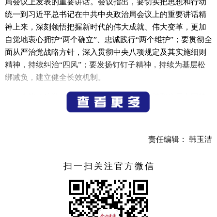
局会议上发表的重要讲话。会议指出，要切实把思想和行动
统一到习近平总书记在中共中央政治局会议上的重要讲话精
神上来，深刻领悟把握新时代的伟大成就、伟大变革，更加
自觉地衷心拥护“两个确立”、忠诚践行“两个维护”；要贯彻全
面从严治党战略方针，深入贯彻中央八项规定及其实施细则
精神，持续纠治“四风”；要发扬钉钉子精神，持续为基层松
绑减负，建立健全长效机制。
会议传达学习了习近平总书记关于《坚持和发展中国特
色社会主义要一以贯之》的重要论述。会议指出，新时代中
国特色社会主义是我们党领导人民进行伟大社会革命的成
果，也是我们党领导人民进行伟大社会革命的继续，必须一
责任编辑： 韩玉洁
以贯之进行下去，必须保持革命精神、革命斗志，决不能因
为胜利而骄傲，决不能因为成就而懈怠，决不能因为困难而
扫一扫关注官方微信
退缩，努力使中国特色社会主义展现更加强大、更有说服力
的真理力量。
会议强调，要把习近平总书记重要讲话精神、重要论述