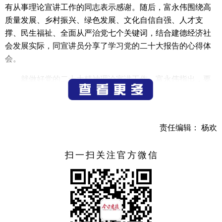
有从事理论宣讲工作的同志表示感谢。随后，富永伟围绕高
质量发展、乡村振兴、绿色发展、文化自信自强、人才支
撑、民生福祉、全面从严治党七个关键词，结合建德经济社
会发展实际，同宣讲员分享了学习党的二十大报告的心得体
会。
就做好党的二十大精神理论宣讲工作，富永伟指出，要
坚决贯彻落实中央、省委、杭州市委的部署要求，把学习宣
传贯彻党的二十大精神作为当前和今后一个时期的首要政治
任务。要深刻领悟“两个确立”的决定性意义，增强“四个意
责任编辑： 杨欢
识”、坚定“四个自信”、做到“两个维护”，维护核心、紧跟核
心、捍卫核心，全面增强政治领悟力、政治判断力、政治执
扫一扫关注官方微信
行力。要把准精髓要义，选准宣讲对象，原原本本、逐字逐
句学习党的二十大报告，要投入精兵强将，实现“五燕齐
飞”，推动宣讲提质增效；要做到内容实、功底实、作风实、
效果实，提高学习意识，提升学习能力，把握好正确政治方
向、舆论导向、价值取向，深入到乡镇村庄、田间地头，推
动党的二十大精神宣讲覆盖全建德；要用好新载体、新方