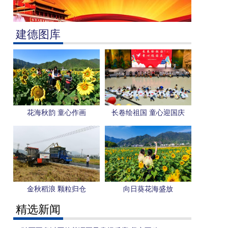
建德图库
花海秋韵 童心作画
长卷绘祖国 童心迎国庆
金秋稻浪 颗粒归仓
向日葵花海盛放
精选新闻