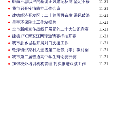
驰而不息以严的基调正风肃纪反腐 坚定不移
11-21
把清廉杭州建设推向纵深
我市召开疫情防控工作会议
11-21
建德经济开发区：二十踔厉再奋发 乘风破浪
11-21
向未来
星宇环保院士工作站揭牌
11-21
全市新闻宣传战线开展党的二十大知识竞赛
11-21
建德17℃新安江网球邀请赛挥拍开赛
11-21
我市赴乡城县开展对口支援工作
11-21
乾潭镇邵家村入选省第二批低（零）碳村创
11-21
建试点
我市第二届普通高中学生辩论赛开赛
11-21
加强校外培训机构管理 扎实推进双减工作
11-21