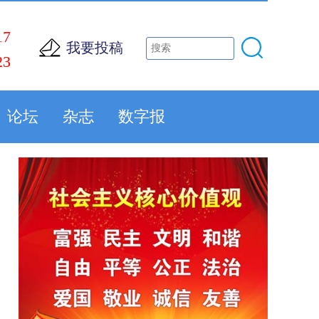
17
我要投稿
23
论坛
杂志
数字报