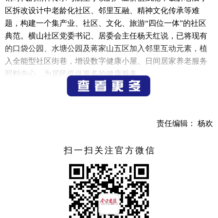
区拆改设计中老龄化社区、邻里互融、精神文化传承等难
题，构建一个集产业、社区、文化、旅游“四位一体”的社区
典范。横山社区党委书记、居委会主任杨天红说，已将现有
的口袋公园、水塘公园及蒋家山五区加入邻里互动元素，植
入全能型社区街巷，增设数字健康小屋、日间居家养老服务
照料中心，为居民提供更多的健康服务。
今年6月，新安江街道新安未来社区已列入杭州市级未来
社区创建项目，此次将结合省级第六批普惠型未来社区创建
统筹打造。社区实施范围东至沪瑞线，南至新安江，西至灵
责任编辑： 杨欢
栖路及市第一人民医院，北至严州大道及周坞新村，总面积
约25.41公顷。项目以未来社区创建与核心老城资源提升有机
扫一扫关注官方微信
结合的实施样板为规划目标，立足建德中心城区新安江沿岸
公共服务设施建设的推进，聚焦“邻里、健康、教育”板块特
征，加强“一老一小”设施完善，打造一个生态、宜居、活
力、健康的新安江城市客厅。新安江街道党工委委员唐治平
表示，新安未来社区以生态宜居、山水共城为主题，目前主