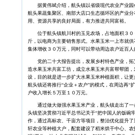
据黄伟斌介绍，航头镇以省级现代农业产业园
航头果蔬集聚区、南部大店口生态循环区的产业分
用、资源共享的良好局面，有力推进共同富裕。
位于航头镇航川村的玉见农场，占地面积３０
斤，以电商为主要销售形式。水果玉米一上市就供
集体增收３０万元，同时可以带动周边农户近百人
党的二十大报告提出，发展乡村特色产业，拓
造水果玉米共富工坊，成立水果玉米共富帮帮团，
设，目的就是进一步扩大水果玉米种植面积，让更
航头镇还将推行“企业＋农户”的模式，在周边再“
户收入增长５万至１０万元。
通过做大做强水果玉米产业，航头镇走出了一
头镇坚决贯彻习近平总书记关于“把中国人的饭碗牢
作，通过高标农、千亩方等项目，整治优化提升了
轩农业等种植大户，配套建设了稻米烘干中心、农