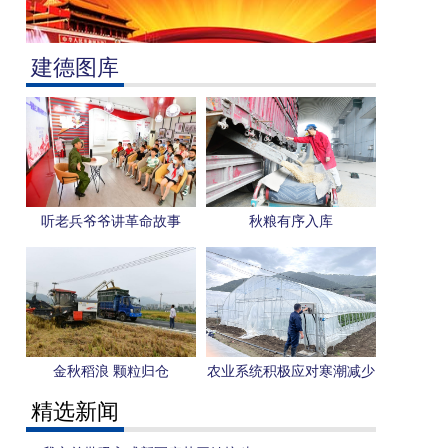
建德图库
听老兵爷爷讲革命故事
秋粮有序入库
金秋稻浪 颗粒归仓
农业系统积极应对寒潮减少
冻害
精选新闻