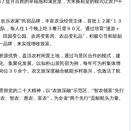
为了提升百姓的幸福感和满意度，大米换租金的模式让农户不
９欢乐农家”民宿品牌，丰富农业经营主体，首批１２家“１３
团队，每人住１个晚上吃３餐只需９０元。通过培育“漫游＋
、田园变公园、农房变客房、农品变礼品”，积极引导和鼓励
统一品牌，来实现增收致富。
资源优势，盘活农村闲置土地，通过与景区合作的模式，建
化、集聚化发展。以知朴山居民宿为例，每年可为村集体增
岗位３０余个。农文旅深度融合赋能乡村振兴，也激活了航
彻党的二十大精神，以“农旅深融”示范区、“智农领富”先行
兴农、智农、惠农、富农”，为全省“两个先行”贡献航头力量。