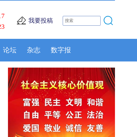
17
我要投稿
23
论坛
杂志
数字报