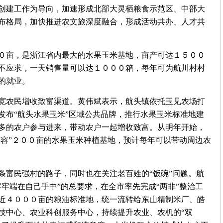
创建工作为导向，加速形成北部大灵栖粮食示范区、中部大
布格局，加快推进农文旅深度融合，形成活动共办、人才共
０亩，是浙江省内最大的水果玉米基地，亩产可达１５００
不应求，一天销售量可以达１０００箱，每年可为航川村村
的就业。
宽农民增收致富渠道。黄伟斌表示，航头镇依托玉见农场打
发布“航头水果玉米”区域公共品牌，推行水果玉米标准地建
多的农户参与进来，带动农户一起增收致富。从明年开始，
扩容”２００亩的水果玉米种植基地，预计每年可以带动周边农
条富民强村的路子，同时也在关注老百姓的“饭碗”问题。航
牢端在自己手中”的总要求，在全市率先完成“两非”整治工
近４０００亩的粮油标准地，统一流转给东山精制米厂、皓
技中心、农业科创服务中心，持续提升农业、农机的“双