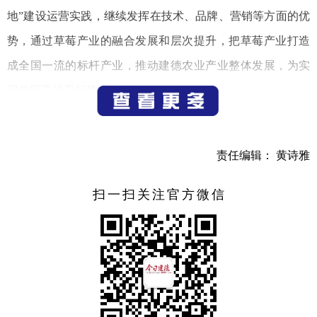
地”建设运营实践，继续发挥在技术、品牌、营销等方面的优
势，通过草莓产业的融合发展和层次提升，把草莓产业打造
成全国一流的标杆产业，推动建德农业产业整体发展，为实
现共同富裕贡献建德力量和智慧。
王新锋向大家表示欢迎和感谢，他说，近年来，在上级
责任编辑： 黄诗雅
部门和社会各界的关心支持下，建德草莓产业蓬勃发展，已
逐步成长为具有全国影响力的标杆产业和建德农业“金名
扫一扫关注官方微信
片”。当前，“标准地”模式已成为推动建德农业高质量发展
的“强引擎”“硬支撑”，为建德的乡村振兴注入了源源不断的动
能与活力。下一步，建德将以更大力度推动草莓产业高质量
发展、推动农业“标准地”规范化建设，让草莓产业成为建德
农业发展的“共富果”、让“标准地”成为建德乡村振兴的“共富