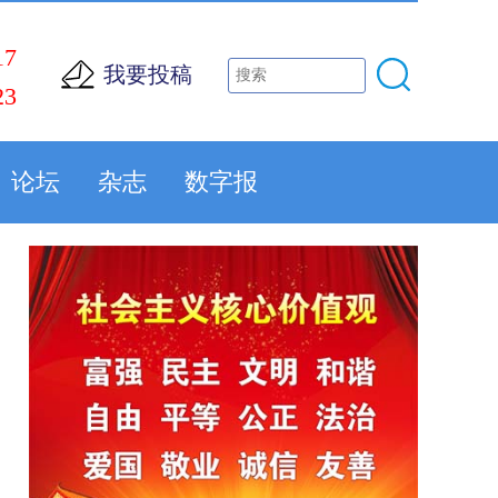
17
我要投稿
23
论坛
杂志
数字报