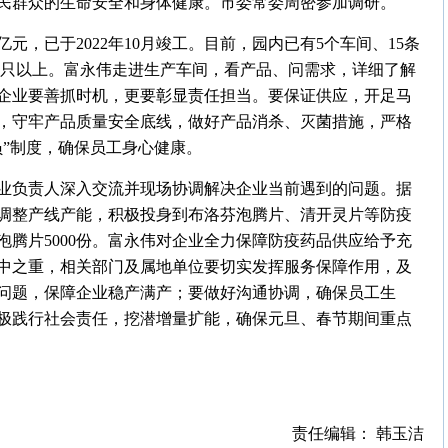
民群众的生命安全和身体健康。市委常委周密参加调研。
元，已于2022年10月竣工。目前，园内已有5个车间、15条
0万只以上。富永伟走进生产车间，看产品、问需求，详细了解
企业要善抓时机，更要彰显责任担当。要保证供应，开足马
，守牢产品质量安全底线，做好产品消杀、灭菌措施，严格
员”制度，确保员工身心健康。
业负责人深入交流并现场协调解决企业当前遇到的问题。据
调整产线产能，积极投身到布洛芬泡腾片、清开灵片等防疫
腾片5000份。富永伟对企业全力保障防疫药品供应给予充
中之重，相关部门及属地单位要切实发挥服务保障作用，及
问题，保障企业稳产满产；要做好沟通协调，确保员工生
极践行社会责任，挖潜增量扩能，确保元旦、春节期间重点
责任编辑： 韩玉洁