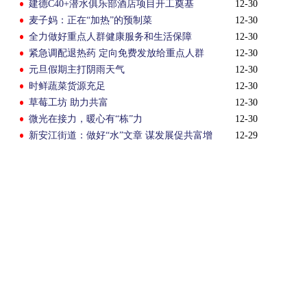
建德C40+潜水俱乐部酒店项目开工奠基
12-30
麦子妈：正在“加热”的预制菜
12-30
全力做好重点人群健康服务和生活保障
12-30
紧急调配退热药 定向免费发放给重点人群
12-30
元旦假期主打阴雨天气
12-30
时鲜蔬菜货源充足
12-30
草莓工坊 助力共富
12-30
微光在接力，暖心有“栋”力
12-30
新安江街道：做好“水”文章 谋发展促共富增
12-29
民福