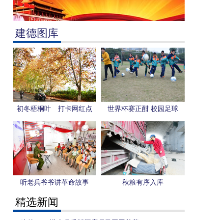
建德图库
初冬梧桐叶 打卡网红点
世界杯赛正酣 校园足球
更“热”
听老兵爷爷讲革命故事
秋粮有序入库
精选新闻