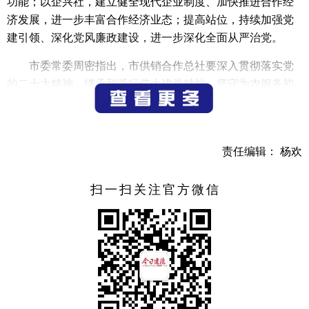
功能；以企兴社，建立健全现代企业制度、加快推进合作经
济发展，进一步丰富合作经济业态；提高站位，持续加强党
建引领、深化党风廉政建设，进一步深化全面从严治党。
市委常委周密指出，市供销合作总社要深入贯彻落实党
的二十大精神，继承和践行伟大建党精神，坚守为农服务初
心使命，做到与农民的利益、与农业的产业、与农村的事业
紧紧相连；要进一步加大“三位一体”农合联建设工作，提高
服务“三农”水平，构建新型农业社会化服务体系和农村现代
责任编辑： 杨欢
流通的服务网络，努力使供销合作社成为农业社会化服务的
骨干力量、农村现代流通的主导力量、农业专业合作的带动
扫一扫关注官方微信
力量；要积极探索、大胆实践、勇于创新，持续深化综合改
革，推进供销合作事业高质量发展，为建德农业农村发展作
出新的更大贡献。
（记者 钟镇怀）