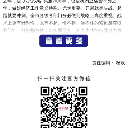
之年，是“八八战略”实施20周年，也是杭州亚运会举办之
年，做好经济工作意义特殊、尤为重要。开局就是决战、起
跑就要冲刺。全市各级各部门务必做到战略上高度重视、战
术上更有针对性，以等不起、慢不得、坐不住的紧迫感夺取
开门红、打好翻身仗，以实而又实、久久为功的持续努力推
进经济高质量发展，为全国全省发展大局贡献杭州力量。要
加强统筹调度、构建工作闭环，以有力有效的制度体系夺取
开门红、打好翻身仗。完善“十指弹钢琴”的统筹调度机制，
坚持全市“一盘棋”，加强信息共享、资源共享，推动重点调
责任编辑： 杨欢
度、狠抓落实，强化要素保障统筹，全力支持区县（市）高
质量发展；完善“全生命周期”的项目推进机制，抓实政府投
扫一扫关注官方微信
资项目滚动生成，加强项目全程跟踪服务，全力以赴抓项目
招引，持续优化投资结构，把大抓项目、抓大项目落到实
处；完善“真心解难题”的为企服务机制，以“大走访大调研大
服务大解题”活动为载体，集中力量帮助企业解决发展中的困
难，千方百计支持企业降本增效，推动营商环境全面优化提
升；完善“见人又见事”的督查考核机制，及时发现工作推进
中的薄弱环节和问题困难，在大战大考中以“实干实绩”为准