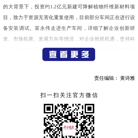
的大背景下，投资约1.2亿元新建可降解植物纤维新材料项
目，致力于资源无害化重复使用，目前部分车间正在进行设
备安装调试。富永伟走进生产车间，详细了解企业创新研
发、市场拓展、发展方向等情况，对企业抢抓机遇，坚持科
技引领的发展思路表示肯定，要求属地和相关部门切实帮助
企业解决实际困难，确保项目早投产、早见效。
责任编辑： 黄诗雅
建德市迪佳纺织品有限公司深耕跨境电商领域，其生产
的电热毯和重力毯产品占据北美线上市场近50%份额，2022
扫一扫关注官方微信
年企业产值实现逆势增长。富永伟与企业负责人深入交流，
认真听取企业复工复产、产品销售、发展规划等情况，详细
了解企业发展中面临的困难和问题，勉励企业深入推进智能
化改造，提升上下游产业链水平，在做大做强上下功夫。