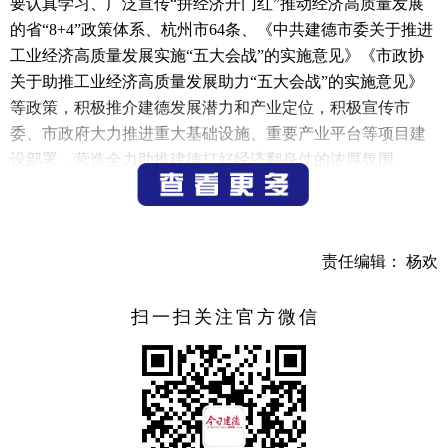
要认真学习、广泛宣传“拼经济开门红”推动经济高质量发展
的省“8+4”政策体系、杭州市64条、《中共建德市委关于推进
工业经济高质量发展实施“五大会战”的实施意见》《市政协
关于助推工业经济高质量发展助力“五大会战”的实施意见》
等政策，积极推介建德发展潜力和产业定位，积极宣传市
委、市政府大力推进重大基础设施、重要产业平台等项目建
设部署，营造全力助推建德打好经济翻身仗的浓厚氛围。
争当调研表率，为“五大会战”问诊把脉。广大政协委员
要把市第十五次党代会确定“四大战略”“六大工程”的部署转化
为政协履职的重要内容，多形式多角度开展调研活动。围绕
责任编辑： 杨欢
重大工业项目、重大交通项目、招商引资、营商环境优化提
升等内容深入开展调研，在议政性主席会议、专题会议上积
扫一扫关注官方微信
极建言献策。围绕生物医药、新能源材料、绿色能源等产业
延链强链补链和碳酸钙、五金工具、低压电器等传统产业改
造提升，深入开展调研，通过提案、建议、社情民意信息等
形式，积极出谋划策。