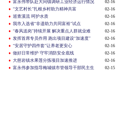
富永伟带队赴大同镇调研工业经济运行情况
02-16
“文艺村长”扎根乡村助力精神共富
02-16
巡查溪流 呵护水质
02-16
我市入选省“非遗助力共同富裕”试点
02-16
“春风送岗”持续开展 解决重点人群就业难
02-16
发挥首席专员作用 跑出项目建设“加速度”
02-16
“安居守护四件套”让养老更安心
02-16
做好日常维护 守牢消防安全底线
02-16
大慈岩镇水果莲分拣项目加速推进
02-16
富永伟参加指导梅城镇市管领导干部民主生
02-15
活会