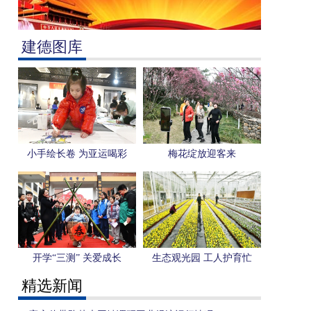
建德图库
小手绘长卷 为亚运喝彩
梅花绽放迎客来
开学“三测” 关爱成长
生态观光园 工人护育忙
精选新闻