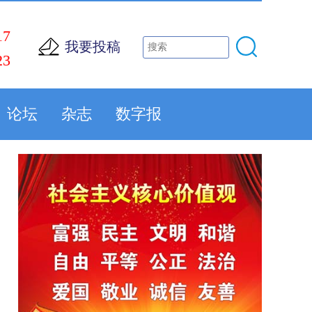
17
我要投稿
23
论坛
杂志
数字报