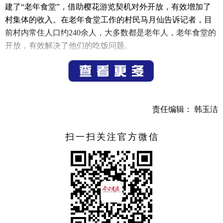
建了“老年食堂”，借助樱花游览契机对外开放，有效增加了
村集体的收入。在老年食堂工作的村民马月仙告诉记者，目
前村内常住人口约240余人，大多数都是老年人，老年食堂的
开放，有效解决了他们的吃饭问题。
为了不让游客走弯路，在樱花季来临时，大唐村的村干
部和党员们主动穿上红马甲，到各个路口引导车辆、服务游
客。何光红告诉记者，目前村两委正积极鼓励村民们开设农
家乐及民宿，为前来赏景的游客提供更好的游玩体验，把樱
责任编辑： 韩玉洁
花观赏产生的人流量转化为村集体和村民实实在在的收入。
扫一扫关注官方微信
（记者 吴凯 实习生 赵雨康
通讯员 刘志强）