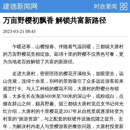
建德新闻网
时政要闻
万亩野樱初飘香 解锁共富新路径
2023-03-21 08:41
乍暖还寒，山樱报春。伴随着气温回暖，三都镇大唐村
的万亩野樱花竞相绽放。延绵十里的野樱不仅秀色可餐，更
为当地老百姓解锁了共富的新路径。
走进大唐村，密密匝匝的樱花开满枝头，放眼望去，远
山含黛，连绵十余里，别样的景致吸引了众多远近游客前来
观赏打卡。与人工种植的樱花不同，大唐村的野樱分布错
落，大多生长在海拔600米至700米的深山中，或粉或白，点
缀在群山之间，颇具野趣。据三都镇大唐村党总支书记何光
红介绍，大唐村的十里樱花是2017年从自然景观逐渐转变为
村里的“旅游资源”，与之配套的软硬件设施也随之提升。去
年，为解决村内老人与赏樱游客的餐饮问题，大唐村投资新