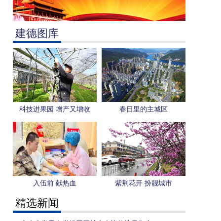
建德图库
科技进果园 增产又增收
春日里的主城区
入伍前 献热血
紫荆花开 扮靓城市
精选新闻