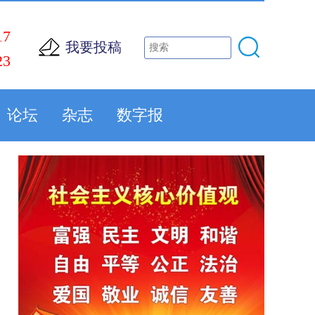
17
我要投稿
23
论坛
杂志
数字报