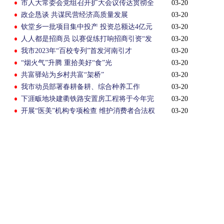
市人大常委会党组召开扩大会议传达贯彻全
03-20
国两会精神
政企恳谈 共谋民营经济高质量发展
03-20
钦堂乡一批项目集中投产 投资总额达4亿元
03-20
人人都是招商员 以赛促练打响招商引资“发
03-20
令枪”
我市2023年“百校专列”首发河南引才
03-20
“烟火气”升腾 重拾美好“食”光
03-20
共富驿站为乡村共富“架桥”
03-20
我市动员部署春耕备耕、综合种养工作
03-20
下涯畈地块建衢铁路安置房工程将于今年完
03-20
成主体结顶
开展“医美”机构专项检查 维护消费者合法权
03-20
益