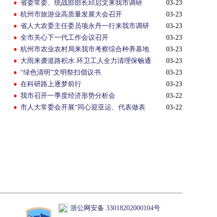
省委常委、统战部部长邱启文来我市调研
03-23
杭州市旅游业高质量发展大会召开
03-23
省人大农委主任委员项永丹一行来我市调研
03-23
全市关心下一代工作会议召开
03-23
杭州市农业农村局来我市考察综合种养基地
03-23
大雨来袭道路积水 环卫工人全力清理保畅通
03-23
“绿色清明”文明祭扫倡议书
03-23
在科研路上逐梦前行
03-23
我市召开一季度经济形势分析会
03-22
市人大常委会开展“同心迎亚运、代表做表
03-22
率”主题活动
浙公网安备 33018202000104号