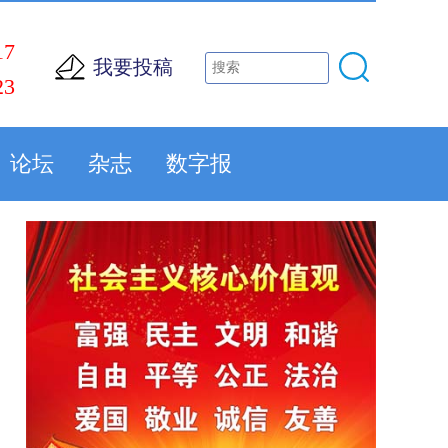
17
我要投稿
23
论坛
杂志
数字报