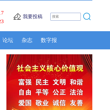
17
我要投稿
23
论坛
杂志
数字报