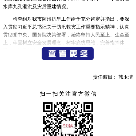
水库九孔泄洪及灾后重建情况。
检查组对我市防汛抗旱工作给予充分肯定并指出，要深
入贯彻习近平总书记关于防汛救灾工作重要指示精神，认真
贯彻党中央、国务院决策部署，始终坚持人民至上、生命至
上，牢固树立安全发展理念，树牢底线思维，完善指挥体
系，做好风险点规范化管理。在水旱灾害防御方面，要全面
压紧压实防汛抗旱责任，持续提升预报、预警、预演、预
案“四预”能力，重点抓好水利工程安全度汛，切实做好山洪
灾害预警防范，突出做好抗旱供水保障工作，坚决守住水旱
责任编辑： 韩玉洁
灾害防御底线，切实保障人民群众生命财产安全。
扫一扫关注官方微信
（记者 朱海玲）