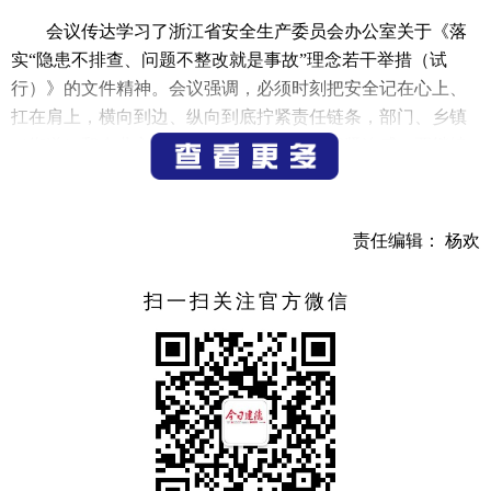
会议传达学习了浙江省安全生产委员会办公室关于《落
实“隐患不排查、问题不整改就是事故”理念若干举措（试
行）》的文件精神。会议强调，必须时刻把安全记在心上、
扛在肩上，横向到边、纵向到底拧紧责任链条，部门、乡镇
（街道）和企业主体要进一步增强责任感和紧迫感；要继续
常态化开展隐患大排查大整治，开展“安全通道畅通和逃生疏
散演练”专项排查；要扎实做好防汛备汛工作，统筹抓好防汛
安全和汛期后用水安全。
责任编辑： 杨欢
会议审议并原则通过了市商务局所作的关于《建德市“地
扫一扫关注官方微信
瓜经济”提能升级“一号开放工程”实施方案》的情况汇报。会
议指出，要高度重视“地瓜经济”提能升级“一号开放工程”，紧
抓核心、做出特色、破解难题，充分发挥化工产业、碳酸钙
产业、草莓产业的资源优势，聚焦外资引进和进出口贸易等
短板弱项精准施策，加强部门联动，形成工作闭环，统筹协
调推进。