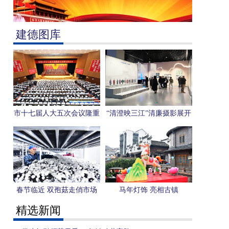
建德图库
市十七届人大五次会议隆重
“清澄映三江”清廉摄影展开
开幕
展
春节临近 双孢菇走俏市场
马年灯饰 亮相古镇
精选新闻