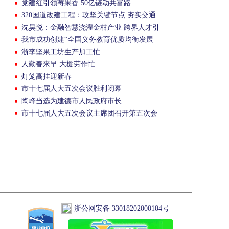
党建红引领莓果香 50亿链动共富路
320国道改建工程：攻坚关键节点 夯实交通
根基
沈昊悦：金融智慧浇灌金柑产业 跨界人才引
领乡村共富
我市成功创建“全国义务教育优质均衡发展
市”和“学前教育普及普惠市”
浙李坚果工坊生产加工忙
人勤春来早 大棚劳作忙
灯笼高挂迎新春
市十七届人大五次会议胜利闭幕
陶峰当选为建德市人民政府市长
市十七届人大五次会议主席团召开第五次会
议
浙公网安备 33018202000104号