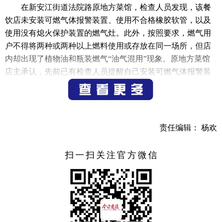
在新安江街道法院路原地方菜馆，检查人员发现，该餐
饮店未安装可燃气体报警装置、使用不合格橡胶软管，以及
使用没有熄火保护装置的燃气灶。此外，按照要求，燃气用
户不得将两种或两种以上燃料使用或存放在同一场所，但店
内却出现了植物油和瓶装燃气“油气混用”现象。原地方菜馆
店主承认，先前已有检查人员提醒自己安装可燃气体报警装
置等，但还没来得及购买材料更换。自己也知道油气不能混
放混用，只是为了图方便省事。
同样在新安江街道，检查人员还排查了位于拱新路的姚
责任编辑： 杨欢
师傅铁板鸭、悦香饺子王，发现存在问题较多。市住建局市
政园林服务中心燃气管理科科长季文良告诉记者，姚师傅铁
扫一扫关注官方微信
板鸭使用的橡胶软管太长且不合格，其可燃气体报警装置没
有通电，形同虚设；悦香饺子王也使用了不合格的橡胶软
管，安装的可燃气体报警装置位置过高，存在燃爆的风险。
在寿昌镇，检查人员检查了“909”美食街和位于东昌路的
部分餐饮店，发现大多数餐饮店的燃气安全相关工作落实较