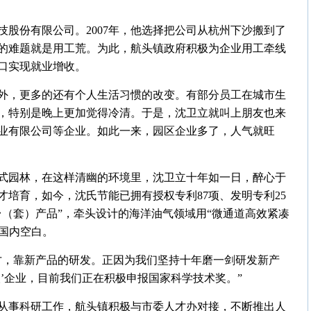
技股份有限公司。2007年，他选择把公司从杭州下沙搬到了
的难题就是用工荒。为此，航头镇政府积极为企业用工牵线
口实现就业增收。
外，更多的还有个人生活习惯的改变。有部分员工在城市生
，特别是晚上更加觉得冷清。于是，沈卫立就叫上朋友也来
业有限公司等企业。如此一来，园区企业多了，人气就旺
式园林，在这样清幽的环境里，沈卫立十年如一日，醉心于
培育，如今，沈氏节能已拥有授权专利87项、发明专利25
（套）产品”，牵头设计的海洋油气领域用“微通道高效紧凑
了国内空白。
才，靠新产品的研发。正因为我们坚持十年磨一剑研发新产
’企业，目前我们正在积极申报国家科学技术奖。”
从事科研工作，航头镇积极与市委人才办对接，不断推出人