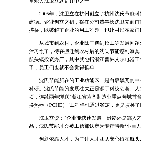
掌舵人沈卫立就是其中之一。
2005年，沈卫立在杭州创立了杭州沈氏节能科
建德。企业创立之初，摆在公司董事长沈卫立面前
搭桥，既破解了企业的用工难题，也让村民在家门
从城市到农村，企业除了遇到招工等发展问题
活习惯了，待在搬迁到农村后的沈氏节能感到寂寞
航头镇投资办厂，其中就包括浙江普林艾尔电器工
了，员工们也就不会觉得孤单。
沈氏节能所在的工业功能区，是白墙黑瓦的中
科研。沈氏节能的发展壮大正是源于科技创新、人才
项，连续两年蝉联“浙江省装备制造业重点领域首台
换热器（PCHE）”工程样机通过鉴定，更是填补
沈卫立说：“企业能快速发展，最终还是靠人
品，沈氏节能才会被工信部认定为专精特新‘小巨人
创新依靠人才，为了让人才团队安心留在航头