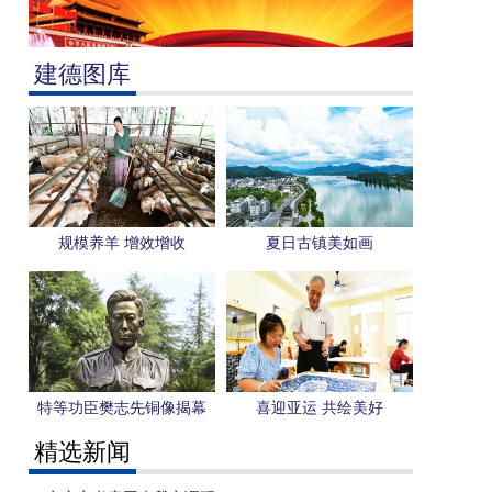
建德图库
规模养羊 增效增收
夏日古镇美如画
特等功臣樊志先铜像揭幕
喜迎亚运 共绘美好
精选新闻