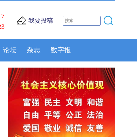
17
我要投稿
23
论坛
杂志
数字报