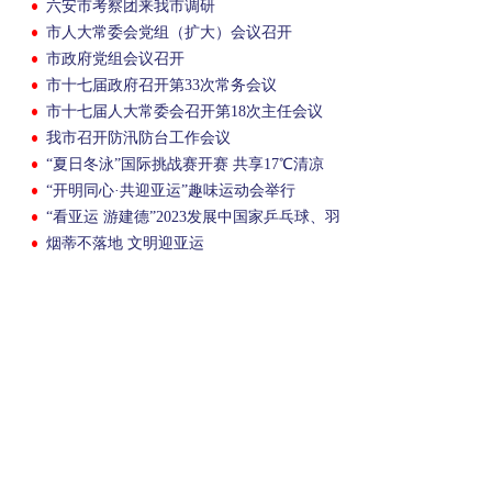
六安市考察团来我市调研
市人大常委会党组（扩大）会议召开
市政府党组会议召开
市十七届政府召开第33次常务会议
市十七届人大常委会召开第18次主任会议
我市召开防汛防台工作会议
“夏日冬泳”国际挑战赛开赛 共享17℃清凉
“开明同心·共迎亚运”趣味运动会举行
“看亚运 游建德”2023发展中国家乒乓球、羽
毛球建德交流活动举行
烟蒂不落地 文明迎亚运