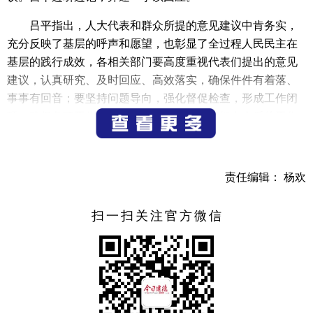
吕平指出，人大代表和群众所提的意见建议中肯务实，
充分反映了基层的呼声和愿望，也彰显了全过程人民民主在
基层的践行成效，各相关部门要高度重视代表们提出的意见
建议，认真研究、及时回应、高效落实，确保件件有着落、
事事有回音；要坚持问题导向，强化督促检查，形成工作闭
环，确保各项工作落地落实；希望人大代表们在今后的工作
中继续履职尽责、担当作为，深入基层一线察民情、聚民
智、办实事，切实发挥基层单元在汇聚民情民意民智方面的
重要作用，真正为群众办实事、解难题、做好事，做到民有
责任编辑： 杨欢
所呼、我有所应。
扫一扫关注官方微信
日前，俞伟走进乾潭镇人大代表联络站，开展联系基层
代表和人民群众活动，听取基层代表和人民群众对法律法规
和人大决议决定执行情况的意见建议，以及对“一府一委两
院”工作、打赢“经济翻身仗”等工作推进中的意见建议。
俞伟指出，人大代表要永葆为民服务初心，密切联系群