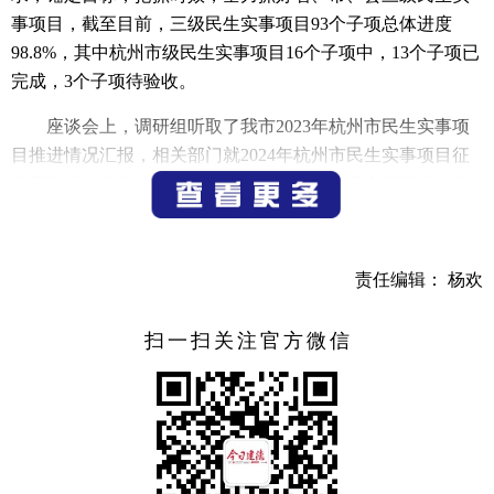
事项目，截至目前，三级民生实事项目93个子项总体进度
98.8%，其中杭州市级民生实事项目16个子项中，13个子项已
完成，3个子项待验收。
座谈会上，调研组听取了我市2023年杭州市民生实事项
目推进情况汇报，相关部门就2024年杭州市民生实事项目征
集工作提出了相关选题意见建议。市政协主席俞伟表示，接
下来我市将紧扣年初确定的各项目标任务，严格按照时序，
保证质量，确保圆满完成项目建设，进一步提升群众的获得
感和幸福感。同时，高质量谋划，形成一批市民群众关注度
责任编辑： 杨欢
高、需求度高、认可度高的2024年民生实事项目。
扫一扫关注官方微信
许明对我市2023年杭州市民生实事项目完成情况表示肯
定并指出，民生实事项目征集工作事关群众民生福祉和经济
社会发展，要持续抓好项目完善工作，让已实施的民生实事
项目发挥实效；要在原有的基础上谋划好、优化好2024年民
生实事项目，及时做好调研成果转化。调研组将认真研究收
集到的意见建议，梳理归纳后形成杭州市2024年民生实事项