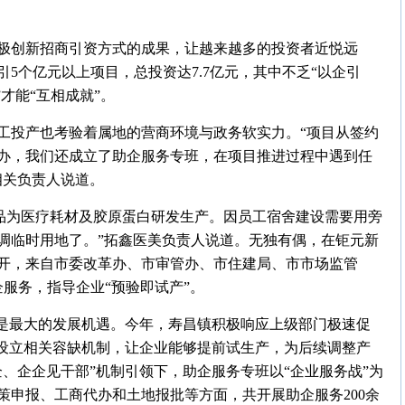
极创新招商引资方式的成果，让越来越多的投资者近悦远
5个亿元以上项目，总投资达7.7亿元，其中不乏“以企引
才能“互相成就”。
工投产也考验着属地的营商环境与政务软实力。“项目从签约
办，我们还成立了助企服务专班，在项目推进过程中遇到任
相关负责人说道。
要产品为医疗耗材及胶原蛋白研发生产。因员工宿舍建设需要用旁
调临时用地了。”拓鑫医美负责人说道。无独有偶，在钜元新
展开，来自市委改革办、市审管办、市住建局、市市场监管
服务，指导企业“预验即试产”。
境是最大的发展机遇。今年，寿昌镇积极响应上级部门极速促
时设立相关容缺机制，让企业能够提前试生产，为后续调整产
、企企见干部”机制引领下，助企服务专班以“企业服务战”为
策申报、工商代办和土地报批等方面，共开展助企服务200余