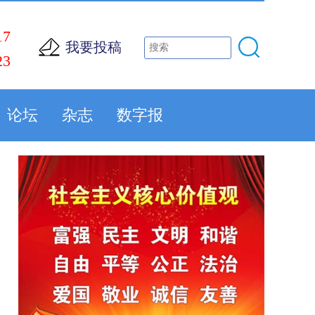
17
我要投稿
23
论坛
杂志
数字报