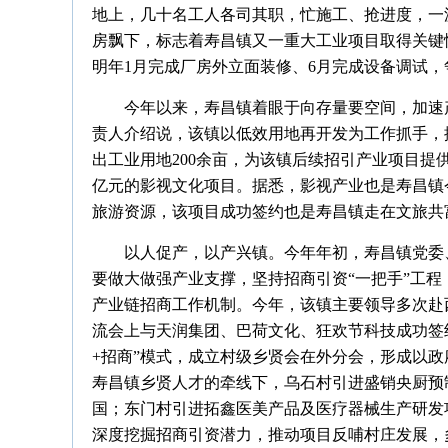
地上，几十名工人各司其职，忙施工、抢进度，一
房飘下，标志着寿昌镇又一重大工业项目取得关键
明年1月完成厂房外立面装修、6月完成设备调试，
今年以来，寿昌镇着眼于向存量要空间，加速
责人介绍说，该镇以低效用地再开发为工作抓手，
出工业用地200余亩，为该镇后续招引产业项目提
亿元的影视文化项目。据悉，影视产业也是寿昌镇
旅游资源，该项目成功签约也是寿昌镇走在文旅共
以人促产，以产兴镇。今年年初，寿昌镇党委、
要做大做强产业支撑，坚持招商引资“一把手”工
产业链招商工作机制。今年，该镇主要领导多次赴
流会上与天润集团、巴荷文化、狂欢节科技成功签
+招商”模式，成立村级乡贤会在外分会，形成以
寿昌镇乡贤人才的牵线下，乌石村引进盛销央厨预
国；东门村引进拓鑫医美产品及医疗器械生产研发
深度挖掘招商引资潜力，推动项目反哺村庄发展，