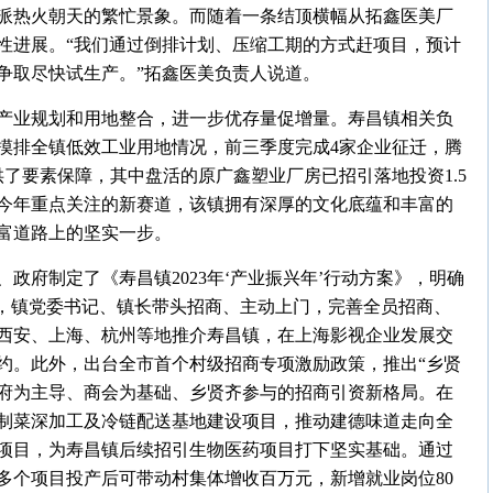
派热火朝天的繁忙景象。而随着一条结顶横幅从拓鑫医美厂
性进展。“我们通过倒排计划、压缩工期的方式赶项目，预计
争取尽快试生产。”拓鑫医美负责人说道。
产业规划和用地整合，进一步优存量促增量。寿昌镇相关负
摸排全镇低效工业用地情况，前三季度完成4家企业征迁，腾
供了要素保障，其中盘活的原广鑫塑业厂房已招引落地投资1.5
今年重点关注的新赛道，该镇拥有深厚的文化底蕴和丰富的
富道路上的坚实一步。
政府制定了《寿昌镇2023年‘产业振兴年’行动方案》，明确
程，镇党委书记、镇长带头招商、主动上门，完善全员招商、
西安、上海、杭州等地推介寿昌镇，在上海影视企业发展交
约。此外，出台全市首个村级招商专项激励政策，推出“乡贤
政府为主导、商会为基础、乡贤齐参与的招商引资新格局。在
制菜深加工及冷链配送基地建设项目，推动建德味道走向全
项目，为寿昌镇后续招引生物医药项目打下坚实基础。通过
多个项目投产后可带动村集体增收百万元，新增就业岗位80