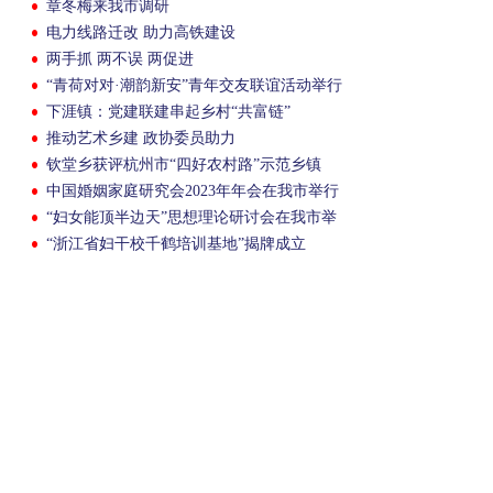
章冬梅来我市调研
电力线路迁改 助力高铁建设
两手抓 两不误 两促进
“青荷对对·潮韵新安”青年交友联谊活动举行
下涯镇：党建联建串起乡村“共富链”
推动艺术乡建 政协委员助力
钦堂乡获评杭州市“四好农村路”示范乡镇
中国婚姻家庭研究会2023年年会在我市举行
“妇女能顶半边天”思想理论研讨会在我市举
行
“浙江省妇干校千鹤培训基地”揭牌成立