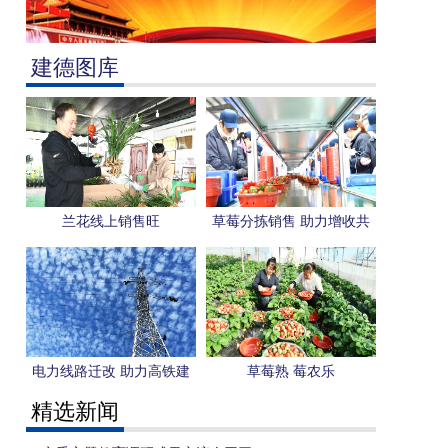
建德图库
兰花线上销售旺
草莓分拣销售 助力增收共
富
电力线路迁改 助力高铁建
草莓熟 莓农乐
设
精选新闻