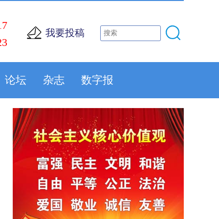
17
我要投稿
23
论坛
杂志
数字报