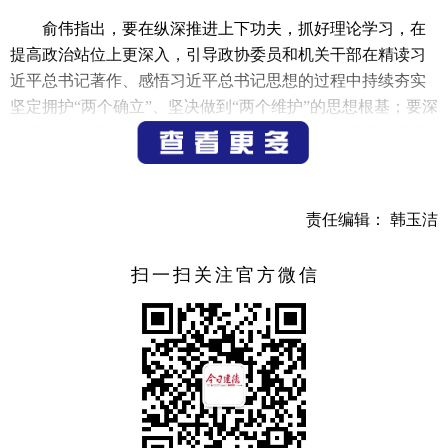
俞伟指出，要在纵深推进上下功夫，抓好理论学习，在
提高政治站位上更深入，引导政协委员和机关干部在精读习
近平总书记著作、感悟习近平总书记思想的过程中持续夯实
坚定拥护“两个确立”、坚决做到“两个维护”的思想根基；要深
入践行习近平总书记关于调查研究的重要论述，不断提高调
查研究的质量和实效，将调查研究的过程转化为不断加强和
改进工作、推动高质量发展的新思路和新举措。
责任编辑： 韩玉洁
俞伟要求，要在求真务实上下功夫，用好正反案例，在
工作做优创新上见成效，在总结经验、解决问题的基础上强
扫一扫关注官方微信
化建章立制，加强制度化、规范化、程序化等功能建设；要
以从严从实之举展示政协工作新风采、开创政协事业新局
面；要把调查研究放在党委、政府中心全局工作中去谋划，
紧贴党委、政府工作部署。
俞伟强调，要在成果转化上下功夫，不断提高调研的质
量，夯实成果转化基础，深化融合履职，拓宽成果转化的渠