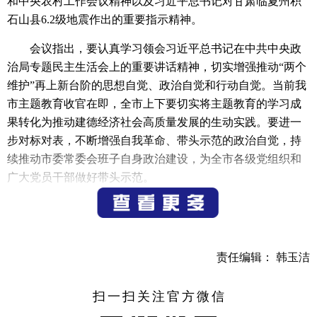
和中央农村工作会议精神以及习近平总书记对甘肃临夏州积
石山县6.2级地震作出的重要指示精神。
会议指出，要认真学习领会习近平总书记在中共中央政
治局专题民主生活会上的重要讲话精神，切实增强推动“两个
维护”再上新台阶的思想自觉、政治自觉和行动自觉。当前我
市主题教育收官在即，全市上下要切实将主题教育的学习成
果转化为推动建德经济社会高质量发展的生动实践。要进一
步对标对表，不断增强自我革命、带头示范的政治自觉，持
续推动市委常委会班子自身政治建设，为全市各级党组织和
广大党员干部做好带头示范。
会议强调，要深入学习贯彻习近平总书记对“三农”工作
的重要指示精神，认真落实中央农村工作会议部署要求，深
刻把握“三农”工作全局性战略性地位，持续深化新时代“千万
责任编辑： 韩玉洁
工程”，牢牢守住粮食安全底线，聚焦强村富民乡村集成改
革，着力缩小“三大差距”，推动我市“三农”工作持续走深走
扫一扫关注官方微信
实。