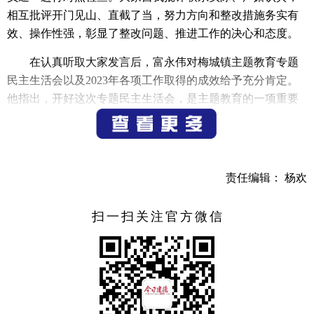
相互批评开门见山、直截了当，努力方向和整改措施务实有
效、操作性强，彰显了整改问题、推进工作的决心和态度。
在认真听取大家发言后，富永伟对梅城镇主题教育专题
民主生活会以及2023年各项工作取得的成效给予充分肯定。
他指出，开好这次专题民主生活会，是主题教育的一项重要
内容，也是对主题教育成效的一次集中检验。梅城镇党委班
子会前准备充分、对标查摆深刻、整改举措务实，这次专题
民主生活会开出了高质量、好效果，达到了预期目的，也为
推动梅城发展打下了坚实基础。
责任编辑： 杨欢
富永伟强调，今年是我市打造“幸福宜居之城、文旅共富
扫一扫关注官方微信
样本”的攻坚之年，梅城镇要在凝心铸魂、筑牢根基上常抓不
懈、久久为功，持续深化理论武装，认真抓好问题整改，建
章立制确保长效，把主题教育中探索出的好做法、解决问题
中总结的好经验、专题民主生活会整改提升的好成果，及时
固化为科学管用的制度机制，成为推动工作的有力武器。要
在担当作为、推动发展上常抓不懈、久久为功，继续优存