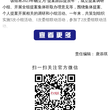
该组将2023年确立为“提案跟踪提质年”，成立提案调研
小组、开展全组提案集体听取办理意见等，围绕集体提案、
个人提案开展相关的调研和小组活动。一年来，共策划组织
实施5次小组活动、1次委组联动活动，参加了2次委组联动活
动。
另外，该组委员还围绕城南新区开发、主城区有机更
新、深化“千万工程”、重大交通项目等市政府重点工程建
设，多次参加市政协组织的督查调研和为民服务活动，并就
责任编辑： 唐添琪
这些重点工程有针对性地开展了实地视察调研，这是委组和
委员们认真借助市政协平台建言献策、反映民情的表现，也
扫一扫关注官方微信
是真情履职的体现。
市政协城建交通组组长唐建锋表示，2024年，该组将持
续激发委员履职积极性、主动性，围绕市委、市政府中心工
作，组织委员继续加强对全市城建交通领域重点工作、重点
工程进行调研视察，积极建言献策，助力全市经济社会高质
量发展。