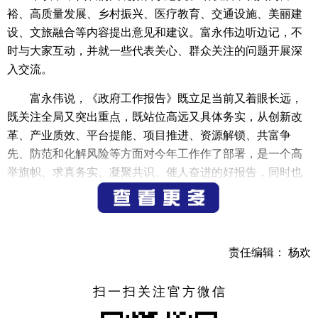
裕、高质量发展、乡村振兴、医疗教育、交通设施、美丽建
设、文旅融合等内容提出意见和建议。富永伟边听边记，不
时与大家互动，并就一些代表关心、群众关注的问题开展深
入交流。
富永伟说，《政府工作报告》既立足当前又着眼长远，
既关注全局又突出重点，既站位高远又具体务实，从创新改
革、产业质效、平台提能、项目推进、资源解锁、共富争
先、防范和化解风险等方面对今年工作作了部署，是一个高
举旗帜、求真务实、凝聚共识、催人奋进的好报告，同时也
体现了市政府把高质量发展作为首要任务，完整、准确、全
面贯彻新发展理念，统筹推进三个“一号工程”、“十项重大工
程”和“十大攀登行动”，在稳进提质、实干争先中开展“六大攻
坚行动”，加快打造“幸福宜居之城、文旅共富样本”的坚定决
责任编辑： 杨欢
心。各位代表的发言，是深入调查研究和充分准备的结果，
既有质量又有可操作性，都是很好的意见建议。
扫一扫关注官方微信
富永伟强调，2024年是中华人民共和国成立75周年，是