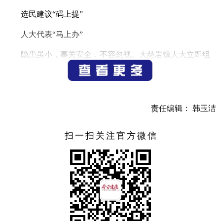
选民建议“码上提”
人大代表“马上办”
隐患虽小，事关安全，不容忽视。大慈岩镇人大立即组
织市、镇两级人大代表开展走访调研，对17处道路交通安全
隐患点进行实地勘探。通过听取汇报、现场询问、座谈交流
等方式，收集意见建议21条，并联合村、镇干部开展拉网式
道路安全隐患排查，详细了解道路交通安全隐患点具体情
责任编辑： 韩玉洁
况，形成“问题清单”。
扫一扫关注官方微信
群众安全“无小事”
民主协商“解心事”
经过前期的走访调研，大慈岩镇人大牵头组织市交通运
输局、大慈岩镇政府、大慈岩派出所相关人员开展道路交通
安全设施优化专题“17微议事”，提交“问题清单”。与会代表结
合群众意见和平时掌握情况，就大慈岩镇境内一些重要路