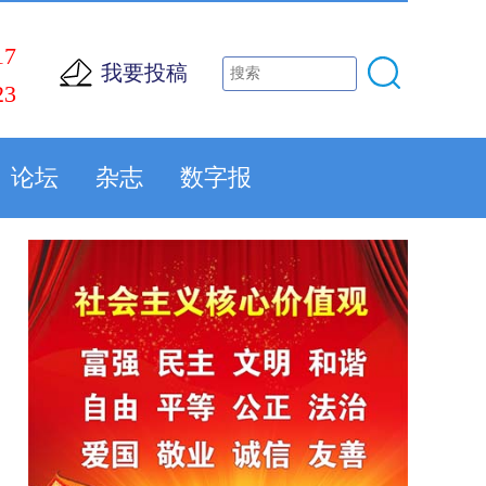
17
我要投稿
23
论坛
杂志
数字报