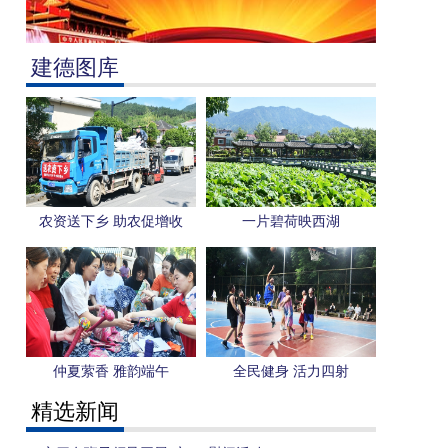
建德图库
农资送下乡 助农促增收
一片碧荷映西湖
仲夏萦香 雅韵端午
全民健身 活力四射
精选新闻