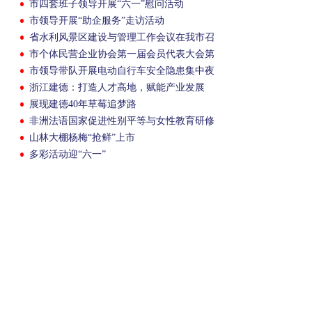
市四套班子领导开展“六一”慰问活动
市领导开展“助企服务”走访活动
省水利风景区建设与管理工作会议在我市召
开
市个体民营企业协会第一届会员代表大会第
一次会议举行
市领导带队开展电动自行车安全隐患集中夜
查行动
浙江建德：打造人才高地，赋能产业发展
展现建德40年草莓追梦路
非洲法语国家促进性别平等与女性教育研修
班来我市参观考察
山林大棚杨梅“抢鲜”上市
多彩活动迎“六一”