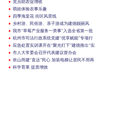
党员助农促增收
萌娃体验农事乐趣
四季海棠花 街区风景线
乡村游、民俗游、亲子游成为建德靓丽风
景……我市端午假期全域旅游魅力四射
我市“草莓产业服务一类事”入选全省第一批
营商环境“微改革”案例
杭州市司法行政系统党建“优享赋能”专项行
动暨“楼里微光·小楼新枫”党建联建启动仪式
应急处置实训课开在“聚光灯下”建德推出“实
在我市举行
战实用实效课堂”打造过硬干部队伍
市人大常委会召开代表建议督办会
依山而建“直达”民心 加装电梯让居民不用再
爬山
科学育果 提质增效