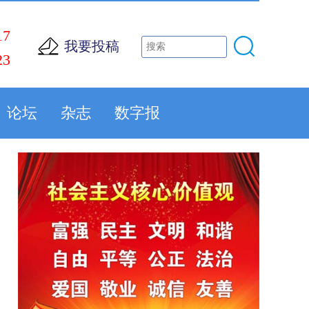
17
我要投稿
23
论坛
杂志
数字报