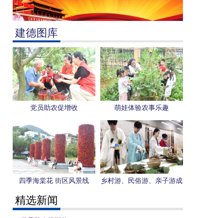
建德图库
党员助农促增收
萌娃体验农事乐趣
四季海棠花 街区风景线
乡村游、民俗游、亲子游成
为建德靓丽风景……我市端
精选新闻
午假期全域旅游魅力四射