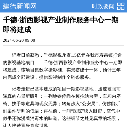
建德新闻网
时政要闻
千德·浙西影视产业制作服务中心一期
即将建成
2024-06-20 09:08
记者日前获悉，千德影视斥资1.5亿元在我市寿昌镇打造
的影视基地项目——千德·浙西影视产业制作服务中心一期即
将建成，该项目集数字摄影棚、实景搭建于一体，预计三年
内完成全部建设，提供影视制作全链条服务。
记者走进已基本建成的项目一期影视基地，迅速被眼前
逼真的布景所吸引：一列地铁停靠在模拟站台旁，车厢内座
椅、扶手等道具与现实无异；转角步入“公安局”，仿佛能听
到案件研判的低语；再往前，一间“医院”映入眼帘，空气中
似乎还弥漫着消毒水的味道。这些细节之处见真章的场景，
让人恍若置身真实世界。