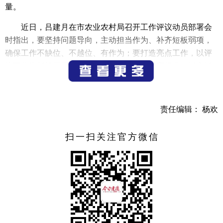
量。
近日，吕建月在市农业农村局召开工作评议动员部署会
时指出，要坚持问题导向，主动担当作为、补齐短板弱项，
确保工作不缺位、不越位、有作为；要打造亮点工作，以评
议工作为契机展示成果、宣传亮点；要坚持高标准，抓实抓
好评议各阶段工作，确保取得实效；要聚焦评议高质量，加
强组织领导、密切配合，落实好整改工作，同时要统筹兼
顾，做到两不误、两促进、两提高。
责任编辑： 杨欢
近日，徐拥军在市市场监督管理局召开工作评议动员部
扫一扫关注官方微信
署会时指出，要有序推进评议工作，把握评议目标要求，明
确评议步骤节点，对照评议内容查漏补缺，扎实抓好各个环
节；要充分展示亮点工作，展示成果、宣传亮点；要高效落
实整改工作，增强整改措施的针对性和操作性，明确整改内
容的具体性和可行性，做到评改结合，进一步提升工作实
效。