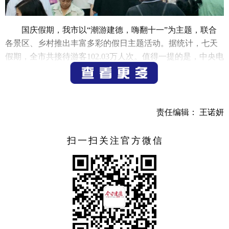
国庆假期，我市以“潮游建德，嗨翻十一”为主题，联合
各景区、乡村推出丰富多彩的假日主题活动。据统计，七天
假期，全市共接待游客102.03万人次。值得一提的是，中央电
视台《新闻联播》大美中国、新闻频道《新闻直播间》、
《东方时空》报道了我市的假日旅游情况。
乡村民俗精彩纷呈
责任编辑： 王诺妍
国庆假期，全市乡村游火热，宋韵游、古镇游备受游客
青睐，我市“乡村梦想家”各团队通过推出新活动新业态新场
扫一扫关注官方微信
景，助力我市农文旅融合发展，成为假日里乡村文旅产业新
的“流量密码”。全市乡村旅游接待游客87.62万人次，按可比
口径同比增长26.11%。
假期期间，严州古城推出瓮城飞天国潮秀、街区宋韵舞
蹈、巡游、杂耍、文旅市集等活动，邀请大家来严州古城品
宋韵、赏美景、观民俗、尝美食，央视《新闻直播间》栏目