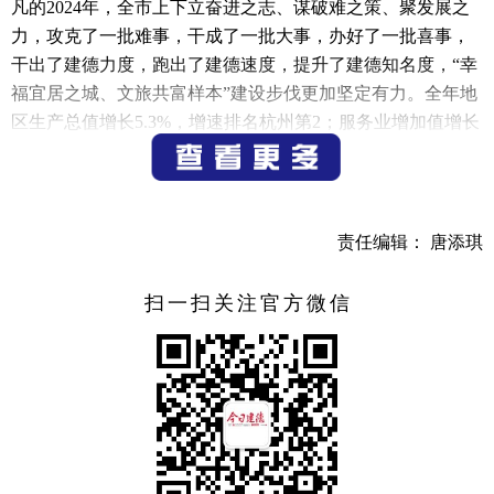
凡的2024年，全市上下立奋进之志、谋破难之策、聚发展之
力，攻克了一批难事，干成了一批大事，办好了一批喜事，
干出了建德力度，跑出了建德速度，提升了建德知名度，“幸
福宜居之城、文旅共富样本”建设步伐更加坚定有力。全年地
区生产总值增长5.3%，增速排名杭州第2；服务业增加值增长
6.9%，增速排名杭州第1；居民人均可支配收入53440元，增
长5.0%，增速排名杭州第1。
这一年，我们锚定“首要任务”，经济建设在向新向好中
责任编辑： 唐添琪
拼出了加速度。以打造“幸福宜居之城、文旅共富样本”推进
高质量发展为首要任务，传统产业展现优势，新兴产业厚积
扫一扫关注官方微信
成势，未来产业聚能起势。战略性新兴产业增加值增长
6.3%，省尖兵项目实现“零”的突破，3家企业产品被认定为浙
江省首台（套），高性能阻燃剂获评浙江省新材料首批次，4
个项目列入省级绿色化、数字化生产制造转型示范项目。签
约亿元以上项目31个，50亿元重大制造业项目农夫六期签约
落地。建德抽水蓄能电站完成年度投资6.67亿元。13个重大工
业项目竣工投产，8个重大工业项目当年签约当年开工。全年