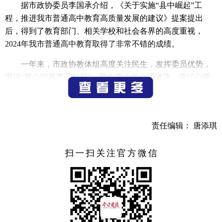
据市政协委员李国承介绍，《关于实施“县中崛起”工
程，推进我市普通高中教育高质量发展的建议》提案提出
后，得到了教育部门、相关学校和社会各界的高度重视，
2024年我市普通高中教育取得了非常不错的成绩。
一年来，市政协教体组高度关注民生，发挥委员优势，
围绕“群众问题委员解题”，聚焦青少年心理健康，通过心理
团辅、公益讲座、结对关爱等活动，传递正能量，护航青少
年成长。同时，深入学校改建一线，开展教育项目调研，推
动教育设施建设，提升教育质量，增进民生福祉。
责任编辑： 唐添琪
2025年，市政协教体组将重点关注大中小思政课一体化
的建设改革、校园足球的发展，以及如何优化基础资源配
扫一扫关注官方微信
置，推进青年人才的整体培养、成长。市政协教体组组长蒋
羽剑表示，这些年，我市聚焦学有优教补短板，保教水平有
了比较大的提升，但是体现在城乡区域发展上还存在着一些
不平衡，今年两会准备提交学前教育普及普惠优质发展的建
议，建议党委、政府继续优化教育资源配置，保障教师队伍