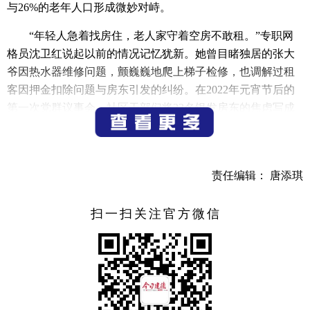
与26%的老年人口形成微妙对峙。
“年轻人急着找房住，老人家守着空房不敢租。”专职网
格员沈卫红说起以前的情况记忆犹新。她曾目睹独居的张大
爷因热水器维修问题，颤巍巍地爬上梯子检修，也调解过租
客因押金扣除问题与房东引发的纠纷。在2022年元宵节后的
第一次党群议事会，社区干部们将23名银发房东的焦虑写成
了22项权责清单。
“安心家”出租房管理服务驿站就此诞生。这个由退休教
师活动室改造的服务驿站，如今挂着三张特殊的地图：用不
责任编辑： 唐添琪
同颜色标注的“银发房源热力图”、标记着消防设施的“安全导
航图”以及实时更新租客信息的“数字管家图”。65岁的协管员
扫一扫关注官方微信
陈爷爷戴着老花镜，每天的工作是带着智能检测仪巡查托管
房屋，他手机里的“安居码”已累计处理报修事件127起。
去年盛夏，租客刘先生与邻居因空调外机噪音闹得不可
开交。在挂满锦旗的调解室里，房东李大伯、党员代表和当
事人围坐商议，最终商定通过房屋维修基金更换静音设备。