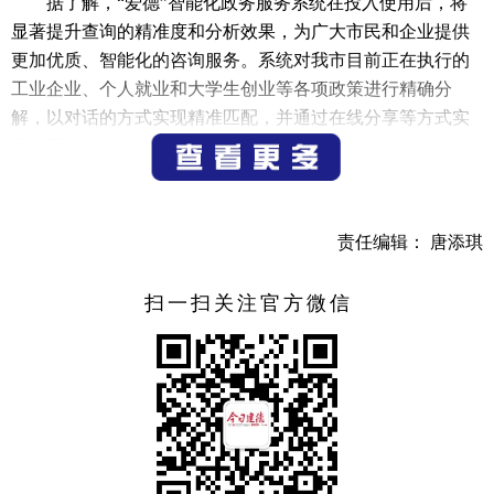
据了解，“爱德”智能化政务服务系统在投入使用后，将
显著提升查询的精准度和分析效果，为广大市民和企业提供
更加优质、智能化的咨询服务。系统对我市目前正在执行的
工业企业、个人就业和大学生创业等各项政策进行精确分
解，以对话的方式实现精准匹配，并通过在线分享等方式实
现对用户的精准推送。后期将对扶持政策和对涵盖的行业进
行动态更新和扩容，助力个人创业加油抢跑、企业加速前
行，为我市经济高质量发展注入新动能。
责任编辑： 唐添琪
市数据资源服务中心相关负责人表示，经过前期的招
引，2024年10月浙西智算中心正式开通运营，第一期投资
扫一扫关注官方微信
3500万元，主要建成了本地的政务云，加上算力的汲取，人
工智能的硬件条件已经具备。今年春节之后，迅速行动部署
了DeepSeek大模型，形成了“云+算力+大模型”，为人工智能
的应用打下了坚实的底座基础。目前正着力打造政务服务的
AI应用场景，市民群众和企业可通过建德益企服微信小程
序、浙江政务服务网建德专区企业服务板块首页等平台向“爱
德”进行咨询。下一步，将继续加大技术资源的投入，以人工