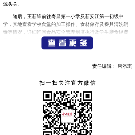
源头关。
随后，王新锋前往寿昌第一小学及新安江第一初级中
学，实地查看学校食堂的加工操作、食材储存及餐具清洗消
毒等情况，详细询问食品安全管理制度执行及学生膳食经费
使用状况。他强调，学校要将食品安全放在首位，严格落实
安全责任制，加强经费使用管理，确保专款专用，全力守护
学生“舌尖上的安全”。
责任编辑： 唐添琪
在座谈听取市教育局等有关部门的工作情况汇报后，王
新锋指出，校园食品安全关乎师生健康，是教育事业发展的
扫一扫关注官方微信
基石，须高度重视其中存在的不正之风和腐败问题。各部
门、各学校要提高政治站位，深刻认识开展专项整治工作的
重要性和紧迫性，进一步压实责任，增强责任感和使命感；
要全面排查食品安全隐患，加强食材采购、加工、储存、运
输全链条监管，形成从“田间地头”到“学校餐桌”的闭环管理，
特别注重“货、人、制度”的安全；要优化探索就餐陪餐制度
体系，强化食堂窗口工作人员的服务意识；要坚持问题导