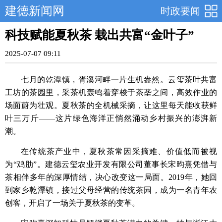
建德新闻网
时政要闻
科技赋能夏秋茶 栽出共富“金叶子”
2025-07-07 09:11
七月的乾潭镇，胥溪河畔一片生机盎然。云玺茶叶共富
工坊的茶园里，采茶机轰鸣着穿梭于茶垄之间，高效作业的
场面蔚为壮观。夏秋茶的全机械采摘，让这里每天能收获鲜
叶三万斤——这片绿色海洋正悄然涌动乡村振兴的澎湃新
潮。
在传统茶产业中，夏秋茶常因采摘难、价值低而被视
为“鸡肋”。建德云玺农业开发有限公司董事长宋昀熹凭借与
茶相伴多年的深厚情结，决心改变这一局面。2019年，她回
到家乡乾潭镇，接过父母经营的传统茶园，成为一名青年农
创客，开启了一场关于夏秋茶的变革。