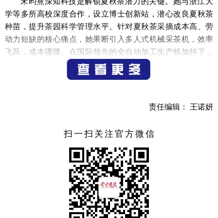
宋昀熹深知科技是解锁夏秋茶潜力的关键。她与浙江大
学等多所高校深度合作，设立博士创新站，潜心改良夏秋茶
种苗，提升茶园科学管理水平。针对夏秋茶采摘成本高、劳
动力短缺的核心痛点，她果断引入多人式机械采茶机，效率
飞跃，成本骤降。在国际领先的全自动加工生产线加持下，
曾经苦涩味重、香气不足的夏秋茶原料，被转化为品质稳
定、符合国际标准的优质产品。
目前，云玺公司构建了“从茶园到茶杯”的完整产业链，
责任编辑： 王诺妍
其自有及合作茶园总面积已超30000亩，遍布浙江、贵州、四
川等地。在建德本地，6000余亩茶园支撑起标准化厂房、全
扫一扫关注官方微信
自动加工生产线（涵盖绿茶、白茶、红茶、乌龙茶）、标准
化仓储及大型冷库的现代化布局。产业链的延伸极大提升了
夏秋茶的附加值。
宋昀熹敏锐把握市场脉搏，积极拓展线上线下双渠道：
电商直播风生水起，年效益超千万元；私人定制服务精准对
接高端需求；产品远销德国、美国等数十个国家，打响国际