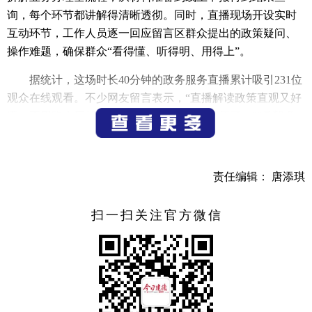
询，每个环节都讲解得清晰透彻。同时，直播现场开设实时
互动环节，工作人员逐一回应留言区群众提出的政策疑问、
操作难题，确保群众“看得懂、听得明、用得上”。
据统计，这场时长40分钟的政务服务直播累计吸引231位
观众在线观看。不少网友留言表示，“直播解读政策直观又好
懂，不用跑大厅就能学明白办事流程，太方便了。”“希望多
开展这类直播，解决我们办事中的实际困惑。”
据悉，此次直播是市政务服务中心探索“直播+政务”服务
责任编辑： 唐添琪
新模式的首次尝试，也是深化“高效办成一件事”改革的具体
举措。下一步，市政务服务中心将聚焦企业群众办事需求和
扫一扫关注官方微信
关注的热点政务服务话题，携手全市相关部门常态化开展各
类主题直播活动，持续拓展政务服务宣传渠道，优化服务体
验，真正实现“不跑大厅不排队，直播办事不用等”，让政务
服务更有温度、更接地气，不断提升企业群众的办事体验
感、获得感与满意度。