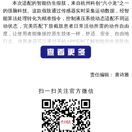
本次适配的智能仿生假肢，来自杭州科创“六小龙”之一
的强脑科技。这款假肢通过传感器实时采集运动数据，经智
能算法处理转化为精准指令，控制液压系统动态适配不同运
动状态，完美匹配下肢截肢患者日常活动所需的动作自由
度，让使用者能像操控原生肢体一样，舒适、安全、自由地
行走。使用者还可以通过手机APP实时了解智能仿生假肢电
量情况、行走步数等相关数据，以及5种使用场景和训练教
程。
“戴上这只‘智能腿’的那一刻，我差点哭出来！”首批适配
责任编辑： 黄诗雅
者林先生激动地表示，“以前用的普通假肢又沉又僵，上下楼
梯得小心翼翼，走久了腿还磨得疼。现在这只不一样，转
扫一扫关注官方微信
弯、上下坡都特别丝滑，我还能用它骑自行车，感觉就像自
己的腿一样。”
另一位使用者俞女士也坦言，原本以为高科技产品会很
难适应，没想到训练几天就上手了，“现在每天都戴着它上下
班，不用总麻烦家人同事，心里踏实多了，家人也更放心