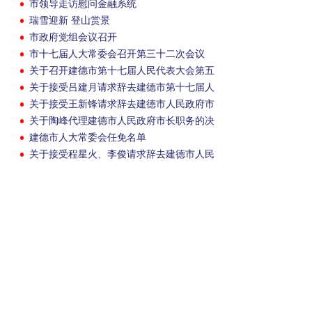
市领导走访慰问金融系统
秀案例
瑞雪迎新 登山赏景
市政府党组会议召开
市十七届人大常委会召开第三十二次会议
关于召开建德市第十七届人民代表大会第五
次会议的决定
关于接受吕建月请求辞去建德市第十七届人
民代表大会常务委员会副主任职务的决定
关于接受王新锋请求辞去建德市人民政府市
长职务的决定
关于陶峰代理建德市人民政府市长职务的决
定
建德市人大常委会任免名单
关于接受程星火、李俊请求辞去建德市人民
政府副市长职务的决定