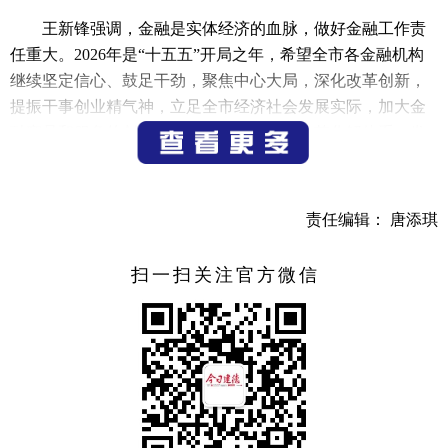
王新锋强调，金融是实体经济的血脉，做好金融工作责
任重大。2026年是“十五五”开局之年，希望全市各金融机构
继续坚定信心、鼓足干劲，聚焦中心大局，深化改革创新，
提振干事创业精气神，立足全市经济社会发展实际，加大金
融产品和服务的创新力度，健全金融风险防范化解体系，发
挥好金融支撑实体经济作用，强化在产业转型、科技创
新、“三农”工作、民生保障等方面的金融支持，为重点企
业、重点项目、重点领域提供更优质、更精准的服务保障，
责任编辑： 唐添琪
着力营造市场化、法治化一流营商环境，为打造“幸福宜居之
城、文旅共富样本”提供坚实金融支撑。市委、市政府将搭建
扫一扫关注官方微信
更加高效的政银企合作平台，助力地方经济与金融业发展融
合共生、双向赋能、共同成长。
陶峰先后赴建设银行建德支行、工商银行建德支行、农
业银行建德支行等金融机构走访慰问，向金融系统职工致以
节日问候和祝福。每到一处，陶峰都与金融机构负责人深入
交流，了解金融机构2025年度经营业务情况和2026年发展规