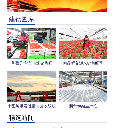
建德图库
草莓分拣忙 市场销售旺
精品鲜花迎来销售旺季
十里埠港吞吐量与营收双线
新年伊始生产忙
飘红 全时段服务赋能区域
精选新闻
经济跃升