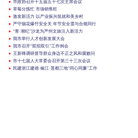
市政协召开十五届五十七次主席会议
草莓分拣忙 市场销售旺
激发新活力 以产业振兴筑就和美乡村
严守烟花爆竹安全关 年节安全需与合规同行
“青·潮纪”沙龙为严州文旅注入新活力
我市举行人才创新发展大会
我市召开“双招双引”工作例会
王新锋调研督导群众身边不正之风和腐败问
题集中整治工作
市十七届人大常委会召开第三十三次会议
民建浙江建德·椒江·莲都三地“同心同廉”工作
交流会在我市召开