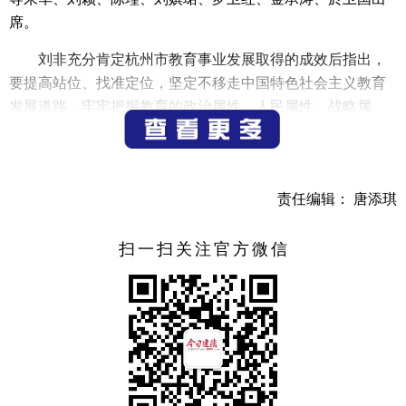
席。
刘非充分肯定杭州市教育事业发展取得的成效后指出，
要提高站位、找准定位，坚定不移走中国特色社会主义教育
发展道路，牢牢把握教育的政治属性、人民属性、战略属
性，进一步明确加快建设教育强市的总体要求和工作目标，
在教育强国、教育强省建设中勇担当、走前列。要突出重
点、攻坚突破，加快建成现代化高质量教育体系。要紧紧围
责任编辑： 唐添琪
绕立德树人根本任务，不断加强和改进新时代学校思想政治
教育，持续深化“五育并举”，更好促进学生身心健康发展。
要推进学前教育高起点优质普惠发展、义务教育全市域优质
扫一扫关注官方微信
均衡发展、高中教育多样化优质特色发展，全面提升基础教
育质量。着力提升职业院校能级，优化职业教育育人体系，
深化产教融合型城市建设，全面提升职业教育质量。保
持“引”的力度，加大“育”的强度，提高“用”的效率，积极招引
世界一流大学来杭办学，引导市属高校塑造优势、办出特
色，扎实推进教育科技人才实质性贯通，全面提升高等教育